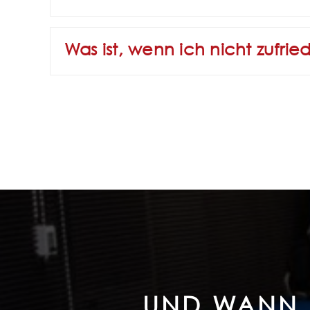
Was ist, wenn ich nicht zufrie
UND WANN L