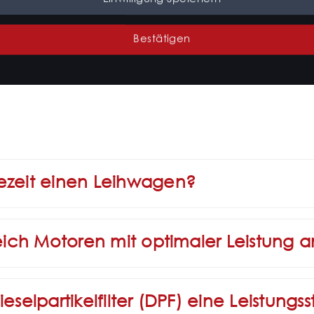
Kostenlos
Bestätigen
tezeit einen Leihwagen?
leich Motoren mit optimaler Leistung 
eselpartikelfilter (DPF) eine Leistung