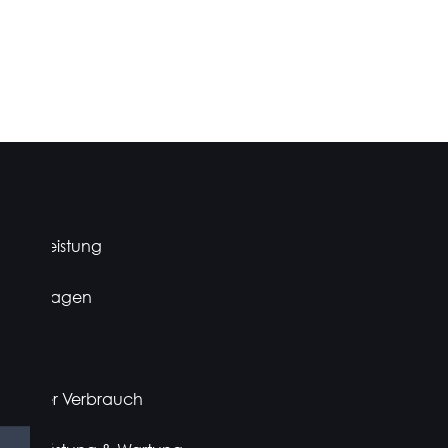
 mehr Leistung
er Leihwagen
rantie
 weniger Verbrauch