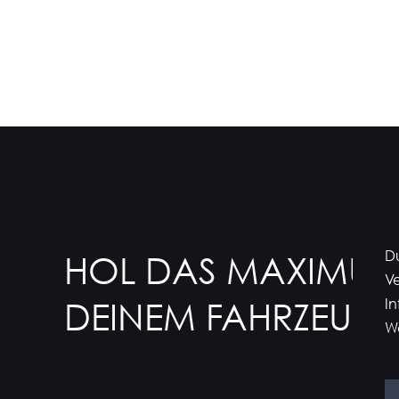
Du
HOL DAS MAXIMUM
Ve
In
DEINEM FAHRZEUG 
We