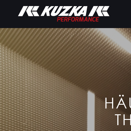
Chiptuning
ECO-Optimi
HÄ
T
Über uns