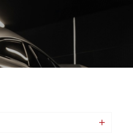
cebook
aktieren Sie uns
rformance@kuzka.de
 (0) 5961-9229