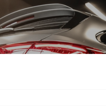
Fa
Kont
pe
+49